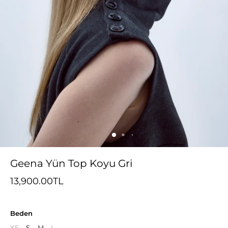
Geena Yün Top Koyu Gri
13,900.00TL
Beden
XS
S
M
L