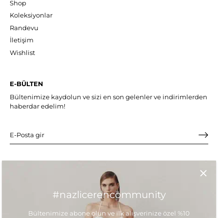
Shop
Koleksiyonlar
Randevu
İletişim
Wishlist
E-BÜLTEN
Bültenimize kaydolun ve sizi en son gelenler ve indirimlerden
haberdar edelim!
#nazlicerencommunity
TR
Bültenimize abone olun ve ilk alışverinize özel %10